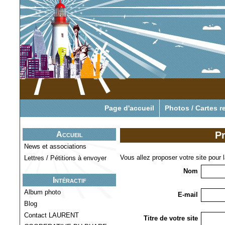
Pour tout savoir o
Page d'accueil
Photos / Cartes r
Pr
Accueil
News et associations
Vous allez proposer votre site pour 
Lettres / Pétitions à envoyer
Nom
Intéractif
Album photo
E-mail
Blog
Contact LAURENT
Titre de votre site