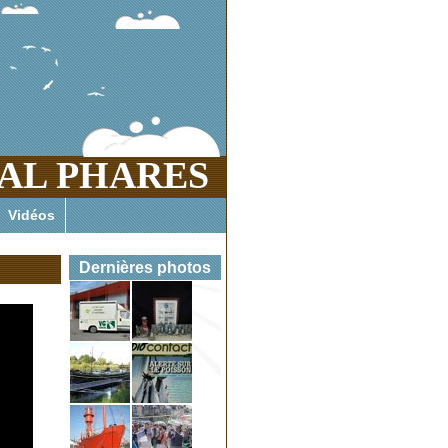
AL PHARES
es marins enfer et paradis menacés
Vidéos
Dernières photos