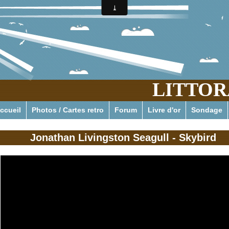
LITTOR
Pour tout savoir ou presque de l'actualité pressante des phar
ccueil
Photos / Cartes retro
Forum
Livre d'or
Sondage
Jonathan Livingston Seagull - Skybird