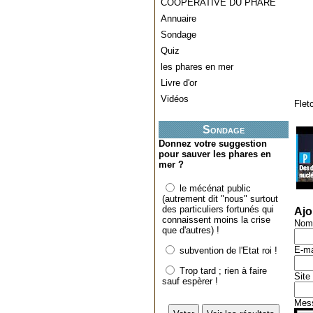
COOPERATIVE DU PHARE
Annuaire
Sondage
Quiz
les phares en mer
Livre d'or
Vidéos
Flet
Sondage
Donnez votre suggestion
pour sauver les phares en
mer ?
le mécénat public
(autrement dit "nous" surtout
des particuliers fortunés qui
Ajo
connaissent moins la crise
Nom
que d'autres) !
E-ma
subvention de l'Etat roi !
Trop tard ; rien à faire
Site
sauf espèrer !
Mes