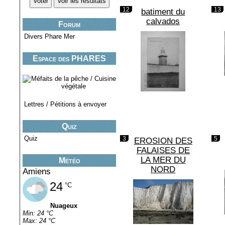
12
13
batiment du
calvados
Forum
Divers Phare Mer
Espace des PHARES
miniatures..
Lettres / Pétitions à envoyer
Quiz
Quiz
3
5
EROSION DES
FALAISES DE
LA MER DU
Météo
NORD
Amiens
24
°C
Nuageux
Min: 24 °C
Max: 24 °C