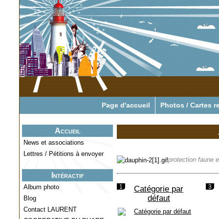
Pour tout savoir o
Page d'accueil
Photos / Cartes r
Accueil
News et associations
Lettres / Pétitions à envoyer
protection faune e
Intéractif
1
3
Album photo
Catégorie par
défaut
Blog
Contact LAURENT