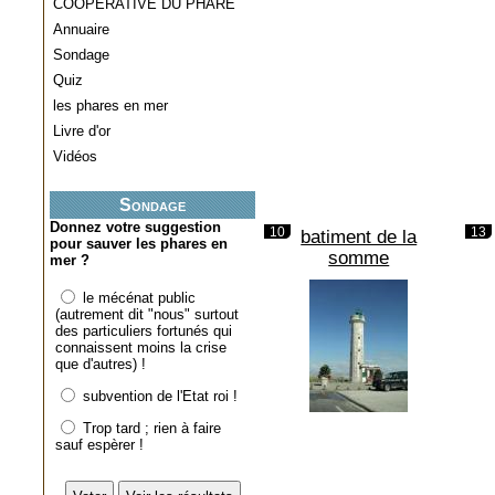
COOPERATIVE DU PHARE
Annuaire
Sondage
Quiz
les phares en mer
Livre d'or
Vidéos
Sondage
Donnez votre suggestion
10
13
batiment de la
pour sauver les phares en
somme
mer ?
le mécénat public
(autrement dit "nous" surtout
des particuliers fortunés qui
connaissent moins la crise
que d'autres) !
subvention de l'Etat roi !
Trop tard ; rien à faire
sauf espèrer !