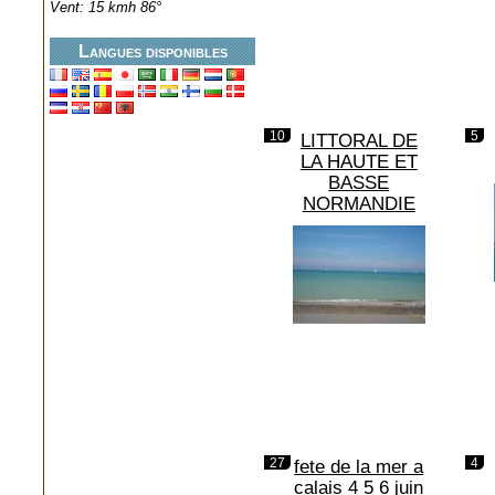
Vent: 15 kmh 86°
Langues disponibles
10
5
LITTORAL DE
LA HAUTE ET
BASSE
NORMANDIE
27
4
fete de la mer a
calais 4 5 6 juin