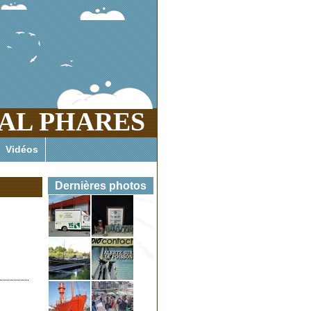
AL PHARES
es marins enfer et paradis menacés
Vidéos
Dernières photos