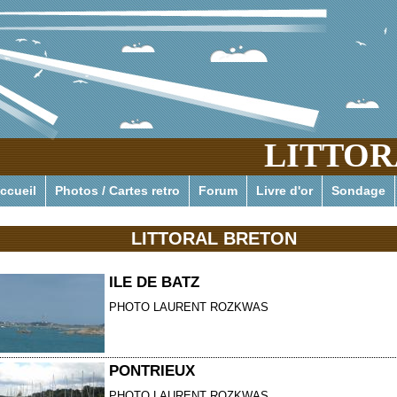
LITTOR
Pour tout savoir ou presque de l'actualité pressante des phar
ccueil
Photos / Cartes retro
Forum
Livre d'or
Sondage
LITTORAL BRETON
ILE DE BATZ
PHOTO LAURENT ROZKWAS
PONTRIEUX
PHOTO LAURENT ROZKWAS