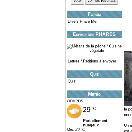
Forum
Divers Phare Mer
Espace des PHARES
miniatures..
Lettres / Pétitions à envoyer
Quiz
Quiz
Météo
Amiens
29
°C
la p
anne
Partiellement
nuageux
Un e
Min: 29 °C
est 