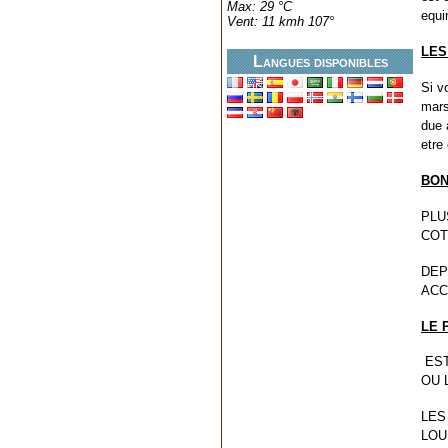
Max: 29 °C
equi
Vent: 11 kmh 107°
LES
Langues disponibles
Si v
mars
due 
etre
BON
PLU
COT
DEP
ACC
LE 
EST
OU 
LES
LOU