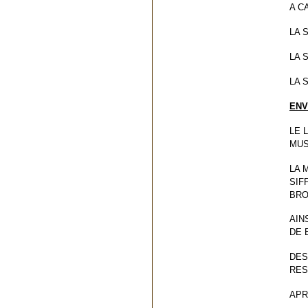
A C
LA 
LA 
LA 
ENV
LE 
MU
LA 
SIF
BRO
AIN
DE 
DES
RES
APR