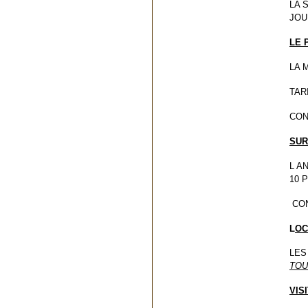
LA 
JOU
LE 
LA 
TAR
CON
SUR
L A
10 
CON
L
OC
LES
TOU
VIS