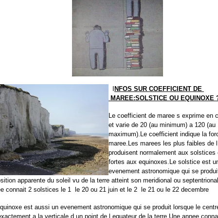
I
NFOS SUR COEFFICIENT DE
MAREE:SOLSTICE OU EQUINOXE 
Le coefficient de maree s exprime en 
et varie de 20 (au minimum) a 120 (au
maximum).Le coefficient indique la for
maree.Les marees les plus faibles de 
produisent normalement aux solstices e
fortes aux equinoxes.Le solstice est u
evenement astronomique qui se produi
osition apparente du soleil vu de la terre atteint son meridional ou septentrion
e connait 2 solstices le 1 le 20 ou 21 juin et le 2 le 21 ou le 22 decembre
quinoxe est aussi un evenement astronomique qui se produit lorsque le centre
exactement a la verticale d un point de l equateur de la terre.Une annee conna