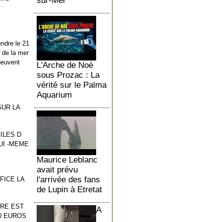
sur-Mer
ndre le 21
u de la mer
peuvent
L'Arche de Noé
sous Prozac : La
vérité sur le Palma
Aquarium
SUR LA
ILES D
UI -MEME
Maurice Leblanc
avait prévu
l'arrivée des fans
FICE LA
de Lupin à Etretat
ARE EST
A
0 EUROS