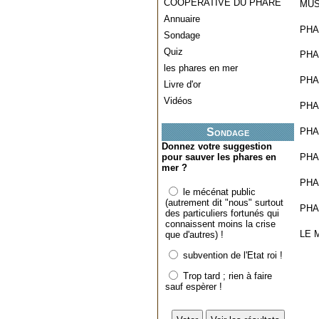
COOPERATIVE DU PHARE
MUS
Annuaire
PHA
Sondage
Quiz
PHA
les phares en mer
PHA
Livre d'or
Vidéos
PHA
Sondage
PHA
Donnez votre suggestion
pour sauver les phares en
PHA
mer ?
PHA
le mécénat public
(autrement dit "nous" surtout
PHA
des particuliers fortunés qui
connaissent moins la crise
LE 
que d'autres) !
subvention de l'Etat roi !
Trop tard ; rien à faire
sauf espèrer !