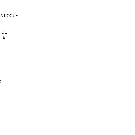
LA ROGUE
 DE
 LA
S