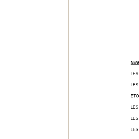
VO
RU
70
TEL
NEW
LES
LES
ETO
LES
LES
LES