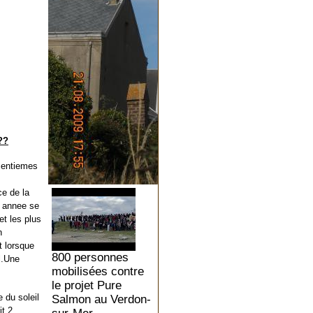
??
centiemes
ce de la
l annee se
t les plus
n
t lorsque
800 personnes
al.Une
mobilisées contre
le projet Pure
 du soleil
Salmon au Verdon-
it 2