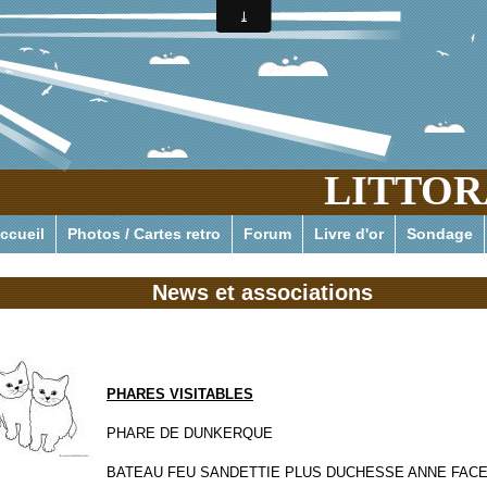
LITTOR
Pour tout savoir ou presque de l'actualité pressante des phar
ccueil
Photos / Cartes retro
Forum
Livre d'or
Sondage
News et associations
PHARES VISITABLES
PHARE DE DUNKERQUE
BATEAU FEU SANDETTIE PLUS DUCHESSE ANNE FACE