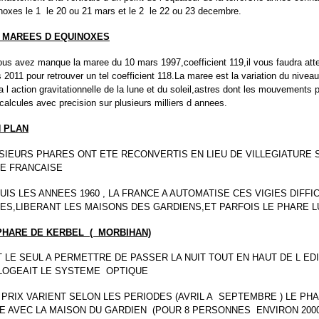
noxes le 1 le 20 ou 21 mars et le 2 le 22 ou 23 decembre.
 MAREES D EQUINOXES
ous avez manque la maree du 10 mars 1997,coefficient 119,il vous faudra atte
 2011 pour retrouver un tel coefficient 118.La maree est la variation du nivea
a l action gravitationnelle de la lune et du soleil,astres dont les mouvements 
 calcules avec precision sur plusieurs milliers d annees.
 PLAN
SIEURS PHARES ONT ETE RECONVERTIS EN LIEU DE VILLEGIATURE 
E FRANCAISE
UIS LES ANNEES 1960 , LA FRANCE A AUTOMATISE CES VIGIES DIFFIC
ES,LIBERANT LES MAISONS DES GARDIENS,ET PARFOIS LE PHARE L
PHARE DE KERBEL ( MORBIHAN)
 LE SEUL A PERMETTRE DE PASSER LA NUIT TOUT EN HAUT DE L EDI
LOGEAIT LE SYSTEME OPTIQUE
 PRIX VARIENT SELON LES PERIODES (AVRIL A SEPTEMBRE ) LE PH
E AVEC LA MAISON DU GARDIEN (POUR 8 PERSONNES ENVIRON 200