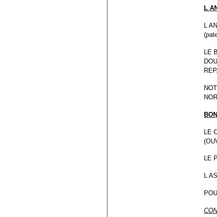
L A
L A
(pat
LE 
DOU
REP
NOT
NOR
BON
LE 
(OU
LE 
L A
POU
CON