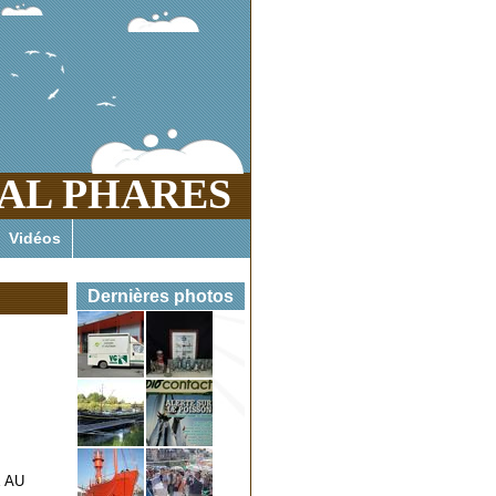
AL PHARES
es marins enfer et paradis menacés
Vidéos
Dernières photos
 AU