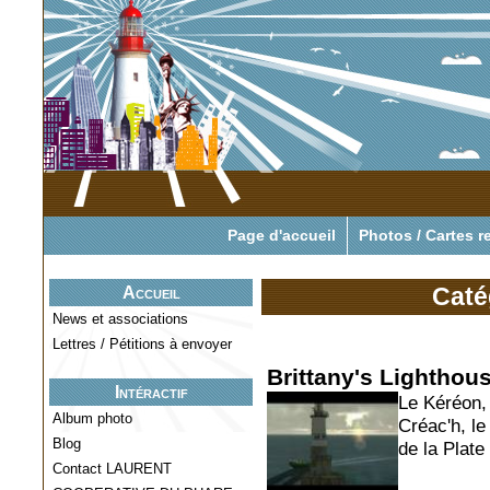
Pour tout savoir o
Page d'accueil
Photos / Cartes r
Caté
Accueil
News et associations
Lettres / Pétitions à envoyer
Brittany's Lighthou
Intéractif
Le Kéréon, 
Album photo
Créac'h, le
Blog
de la Plate
Contact LAURENT