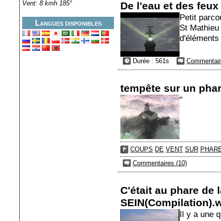
Vent: 8 kmh 185°
De l'eau et des feux
Petit parco
Langues disponibles
St Mathieu 
d'éléments
Durée : 561s
Commentair
tempête sur un pha
"
COUPS
DE
VENT
SUR
PHAR
Commentaires (10)
C'était au phare de l
SEIN(Compilation)
Il y a une 