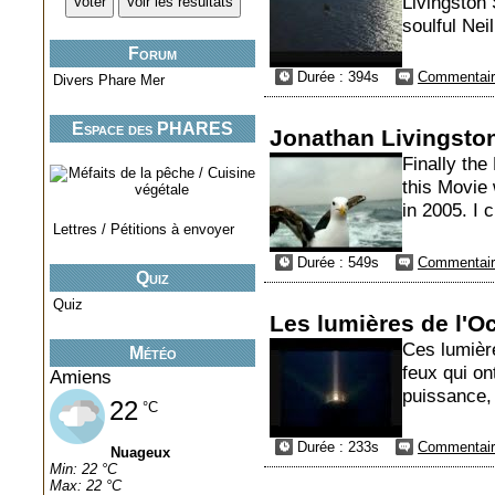
Livingston 
soulful Nei
Forum
Durée : 394s
Commentair
Divers Phare Mer
Espace des PHARES
Jonathan Livingston
miniatures..
Finally the
this Movie
in 2005. I 
Lettres / Pétitions à envoyer
Durée : 549s
Commentair
Quiz
Quiz
Les lumières de l'O
Ces lumièr
Météo
feux qui on
Amiens
puissance, 
22
°C
Durée : 233s
Commentair
Nuageux
Min: 22 °C
Max: 22 °C