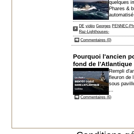
quelques i
Phares & ba
automatisé 
DE
vidéo
Georges
PENNEC-Ph
Raz-Lighthouses-
Commentaires (0)
Pourquoi l'ancien po
fond de l'Atlantique
Rempli d'am
fleuron de 
sous pavill
...
Commentaires (6)