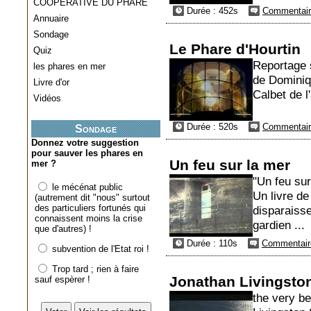
COOPERATIVE DU PHARE
Durée : 452s
Commentair
Annuaire
Sondage
Le Phare d'Hourtin
Quiz
Reportage s
les phares en mer
de Dominiq
Livre d'or
Calbet de l
Vidéos
Durée : 520s
Commentair
Sondage
Donnez votre suggestion
pour sauver les phares en
Un feu sur la mer
mer ?
"Un feu sur
le mécénat public
Un livre de
(autrement dit "nous" surtout
des particuliers fortunés qui
disparaisse
connaissent moins la crise
gardien ...
que d'autres) !
Durée : 110s
Commentaire
subvention de l'Etat roi !
Trop tard ; rien à faire
Jonathan Livingston
sauf espèrer !
the very be