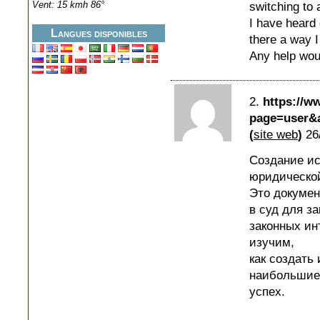
Vent: 15 kmh 86°
switching to 
I have heard 
Langues disponibles
there a way I
Any help woul
2.
https://w
page=user&a
(
site web
)
26
Создание ис
юридической
Это докумен
в суд для з
законных ин
изучим,
как создать
наибольшие
успех.