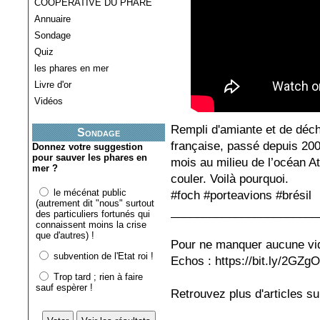
COOPERATIVE DU PHARE
Annuaire
Sondage
Quiz
les phares en mer
Livre d'or
Vidéos
Rempli d'amiante et de déche
Sondage
française, passé depuis 200
Donnez votre suggestion
pour sauver les phares en
mois au milieu de l’océan At
mer ?
couler. Voilà pourquoi.
le mécénat public
#foch #porteavions #brésil
(autrement dit "nous" surtout
_______________________
des particuliers fortunés qui
connaissent moins la crise
que d'autres) !
Pour ne manquer aucune vi
subvention de l'Etat roi !
Echos : https://bit.ly/2GZ
Trop tard ; rien à faire
sauf espèrer !
Retrouvez plus d'articles su