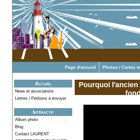
Pour tout savoir o
Page d'accueil
Photos / Cartes r
Pourquoi l'ancien 
Accueil
News et associations
fond
Lettres / Pétitions à envoyer
Intéractif
Album photo
Blog
Contact LAURENT