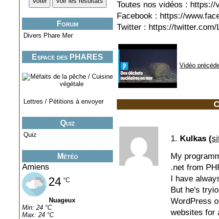
Toutes nos vidéos : https://
Facebook : https://www.fa
Forum
Twitter : https://twitter.co
Divers Phare Mer
Espace des PHARES
Vidéo précéd
miniatures..
Lettres / Pétitions à envoyer
C
Quiz
Quiz
1.
Kulkas (
s
My programme
Météo
Amiens
.net from PH
I have always
24
°C
But he's tryi
WordPress o
Nuageux
Min: 24 °C
websites for
Max: 24 °C