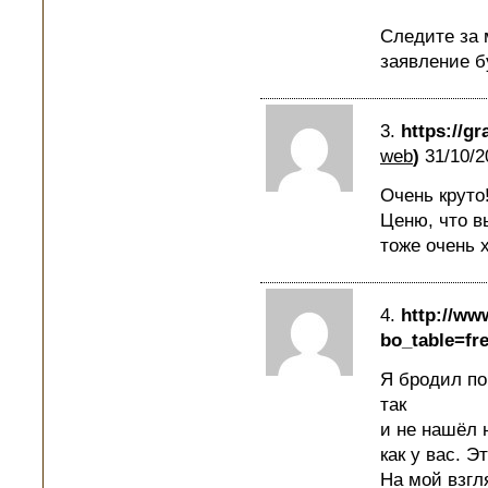
Следите за 
заявление б
3.
https://g
web
)
31/10/2
Очень круто
Ценю, что в
тоже очень 
4.
http://ww
bo_table=fr
Я бродил по
так
и не нашёл 
как у вас. Э
На мой взгл