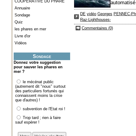
COOPERATIVE DU PHARE
automatisé 
Annuaire
DE
vidéo
Georges
PENNEC-Ph
Sondage
Raz-Lighthouses-
Quiz
Commentaires (0)
les phares en mer
Livre d'or
Vidéos
Sondage
Donnez votre suggestion
pour sauver les phares en
mer ?
le mécénat public
(autrement dit "nous" surtout
des particuliers fortunés qui
connaissent moins la crise
que d'autres) !
subvention de l'Etat roi !
Trop tard ; rien à faire
sauf espèrer !