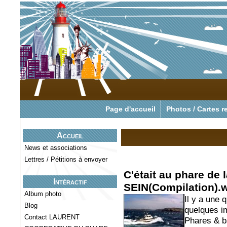
Pour tout savoir o
Page d'accueil
Photos / Cartes r
Accueil
News et associations
Lettres / Pétitions à envoyer
C'était au phare de l
Intéractif
SEIN(Compilation)
Album photo
Il y a une 
Blog
quelques i
Contact LAURENT
Phares & ba