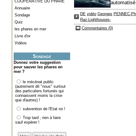
COOPERATIVE DU PHARE
automatisé 
Annuaire
DE
vidéo
Georges
PENNEC-Ph
Sondage
Raz-Lighthouses-
Quiz
Commentaires (0)
les phares en mer
Livre d'or
Vidéos
Sondage
Donnez votre suggestion
pour sauver les phares en
mer ?
le mécénat public
(autrement dit "nous" surtout
des particuliers fortunés qui
connaissent moins la crise
que d'autres) !
subvention de l'Etat roi !
Trop tard ; rien à faire
sauf espèrer !