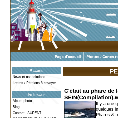
Pour tout savoir o
Page d'accueil
Photos / Cartes r
PE
Accueil
News et associations
Lettres / Pétitions à envoyer
C'était au phare de l
Intéractif
SEIN(Compilation)
Album photo
Il y a une 
Blog
quelques i
Contact LAURENT
Phares & ba