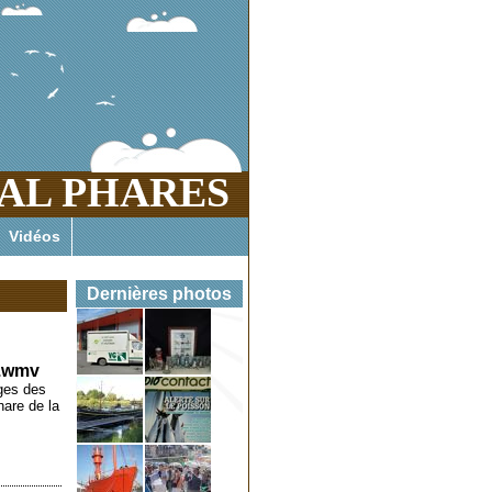
AL PHARES
es marins enfer et paradis menacés
Vidéos
Dernières photos
).wmv
ages des
hare de la