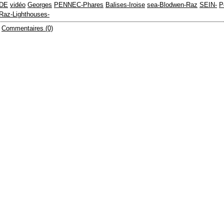
DE
vidéo
Georges
PENNEC-Phares
Balises-Iroise
sea-Blodwen-Raz
SEIN-
P
Raz-Lighthouses-
Commentaires (0)