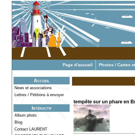
Pour tout savoir o
Page d'accueil
Photos / Cartes r
Accueil
News et associations
Lettres / Pétitions à envoyer
tempête sur un phare en B
"
Intéractif
Album photo
Blog
Contact LAURENT