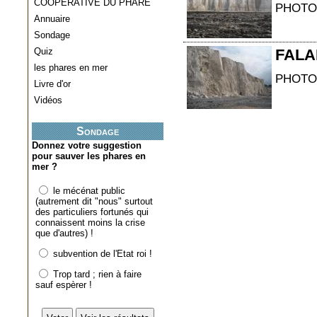
COOPERATIVE DU PHARE
PHOTO
Annuaire
Sondage
Quiz
FALA
les phares en mer
PHOTO
Livre d'or
Vidéos
Sondage
Donnez votre suggestion
pour sauver les phares en
mer ?
le mécénat public
(autrement dit "nous" surtout
des particuliers fortunés qui
connaissent moins la crise
que d'autres) !
subvention de l'Etat roi !
Trop tard ; rien à faire
sauf espèrer !