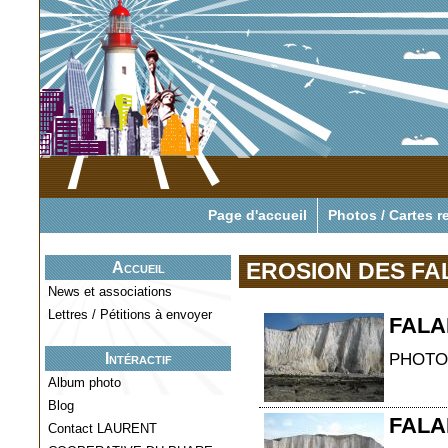
Pour tout savoir o
Page d'accueil
Photos / Cartes r
EROSION DES FA
Accueil
News et associations
Lettres / Pétitions à envoyer
FALA
PHOTO
Intéractif
Album photo
Blog
FALA
Contact LAURENT