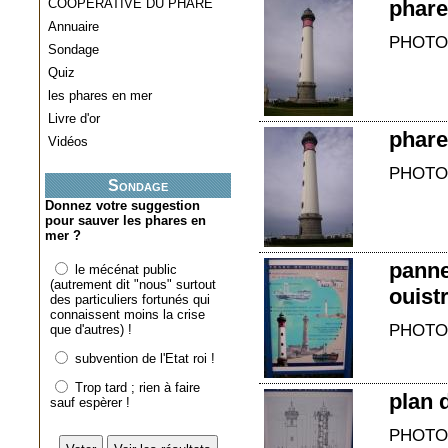
COOPERATIVE DU PHARE
phare
Annuaire
PHOTO
Sondage
Quiz
les phares en mer
Livre d'or
phare
Vidéos
PHOTO
Sondage
Donnez votre suggestion
pour sauver les phares en
mer ?
panne
le mécénat public
(autrement dit "nous" surtout
ouist
des particuliers fortunés qui
connaissent moins la crise
PHOTO
que d'autres) !
subvention de l'Etat roi !
Trop tard ; rien à faire
plan 
sauf espèrer !
PHOTO