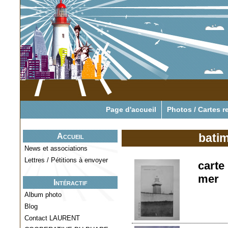
Pour tout savoir o
Page d'accueil
Photos / Cartes r
bati
Accueil
News et associations
Lettres / Pétitions à envoyer
carte
mer
Intéractif
Album photo
Blog
Contact LAURENT