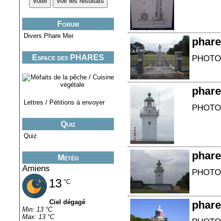
Forum
Divers Phare Mer
phare
Espace des PHARES
PHOTO
miniatures..
phare
Lettres / Pétitions à envoyer
PHOTO
Quiz
Quiz
phare
Météo
Amiens
PHOTO
13
°C
Ciel dégagé
phare
Min: 13 °C
Max: 13 °C