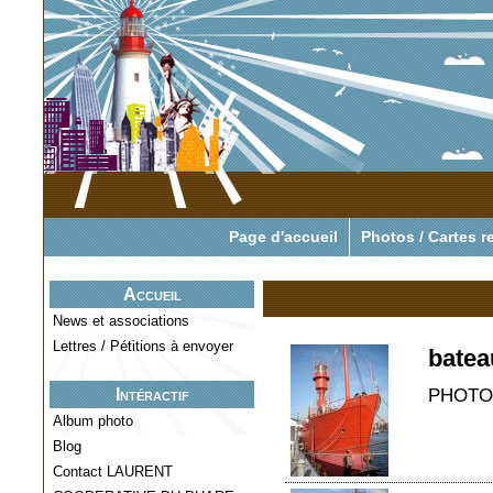
Pour tout savoir o
Page d'accueil
Photos / Cartes r
Accueil
News et associations
Lettres / Pétitions à envoyer
batea
PHOTO
Intéractif
Album photo
Blog
Contact LAURENT