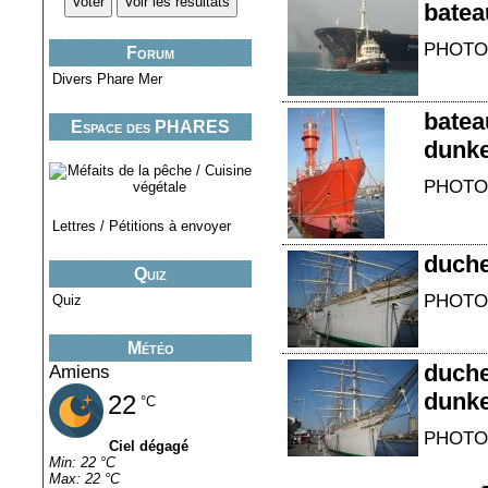
batea
PHOTO
Forum
Divers Phare Mer
batea
Espace des PHARES
dunk
miniatures..
PHOTO
Lettres / Pétitions à envoyer
duch
Quiz
PHOTO
Quiz
Météo
duche
Amiens
dunke
22
°C
PHOTO
Ciel dégagé
Min: 22 °C
Max: 22 °C