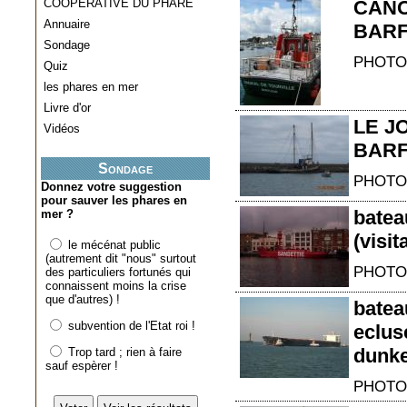
COOPERATIVE DU PHARE
CANO
Annuaire
BAR
Sondage
PHOTO
Quiz
les phares en mer
Livre d'or
LE J
Vidéos
BARF
Sondage
PHOTO
Donnez votre suggestion
pour sauver les phares en
batea
mer ?
(visit
le mécénat public
(autrement dit "nous" surtout
PHOTO
des particuliers fortunés qui
connaissent moins la crise
que d'autres) !
batea
subvention de l'Etat roi !
eclus
dunk
Trop tard ; rien à faire
sauf espèrer !
PHOTO