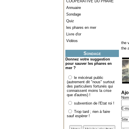
COOPERATIVE DU PHARE
Annuaire
Sondage
Quiz
les phares en mer
Livre d'or
Vidéos
the 
the 
Sondage
Donnez votre suggestion
pour sauver les phares en
mer ?
le mécénat public
(autrement dit "nous" surtout
des particuliers fortunés qui
connaissent moins la crise
Ajo
que d'autres) !
Nom
subvention de l'Etat roi !
E-ma
Trop tard ; rien à faire
sauf espèrer !
Site