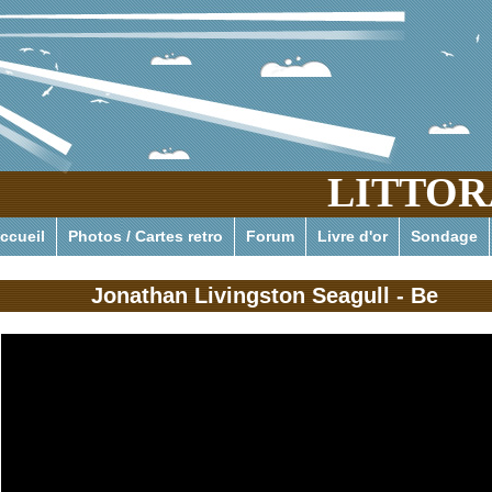
LITTOR
Pour tout savoir ou presque de l'actualité pressante des phar
ccueil
Photos / Cartes retro
Forum
Livre d'or
Sondage
Jonathan Livingston Seagull - Be