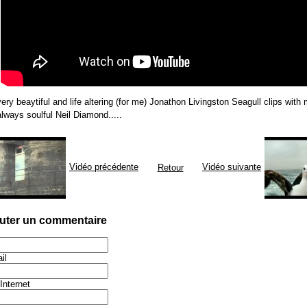
very beaytiful and life altering (for me) Jonathon Livingston Seagull clips with
always soulful Neil Diamond.....
Vidéo précédente
Vidéo suivante
Retour
uter un commentaire
il
 Internet