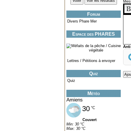
Mes
Forum
Divers Phare Mer
Espace des PHARES
miniatures..
Ant
Lettres / Pétitions à envoyer
Quiz
Quiz
Météo
Amiens
30
°C
Couvert
Min: 30 °C
Max: 30 °C