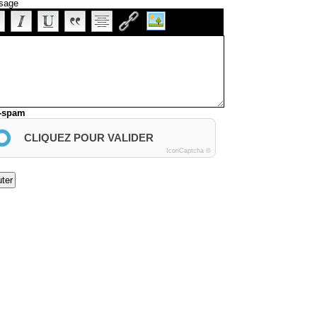
sage
i-spam
CLIQUEZ POUR VALIDER
IconCaptcha ©