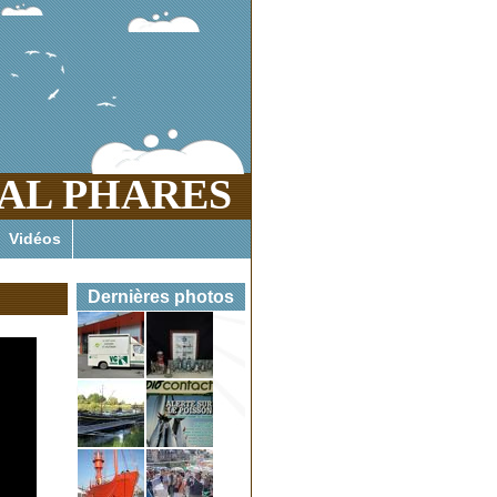
AL PHARES
es marins enfer et paradis menacés
Vidéos
Dernières photos