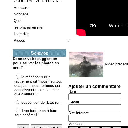
COOPERATIVE DU PHARE
Annuaire
Sondage
Quiz
les phares en mer
Livre d'or
Vidéos
"
Sondage
Donnez votre suggestion
pour sauver les phares en
Vidéo précéd
mer ?
le mécénat public
(autrement dit "nous" surtout
des particuliers fortunés qui
Ajouter un commentaire
connaissent moins la crise
Nom
que d'autres) !
E-mail
subvention de l'Etat roi !
Trop tard ; rien à faire
Site Internet
sauf espèrer !
Message