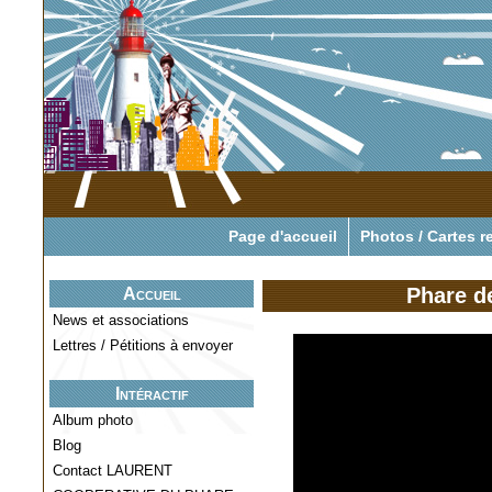
Pour tout savoir o
Page d'accueil
Photos / Cartes r
Phare de
Accueil
News et associations
Lettres / Pétitions à envoyer
Intéractif
Album photo
Blog
Contact LAURENT