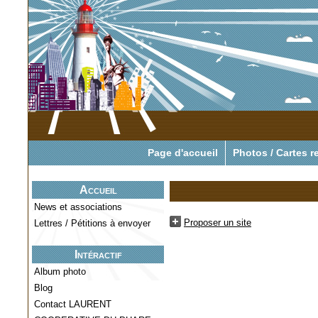
Pour tout savoir o
Page d'accueil
Photos / Cartes r
Accueil
News et associations
Proposer un site
Lettres / Pétitions à envoyer
Intéractif
Album photo
Blog
Contact LAURENT