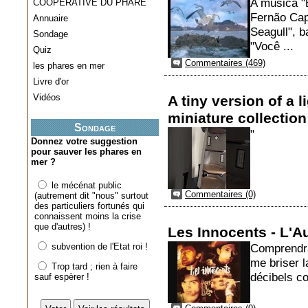
A música "B
COOPERATIVE DU PHARE
Fernão Cap
Annuaire
Seagull", b
Sondage
"Você ...
Quiz
Commentaires (469)
les phares en mer
Livre d'or
Vidéos
A tiny version of a 
miniature collection
Sondage
"
Donnez votre suggestion
pour sauver les phares en
mer ?
le mécénat public
Commentaires (0)
(autrement dit "nous" surtout
des particuliers fortunés qui
connaissent moins la crise
que d'autres) !
Les Innocents - L'Au
subvention de l'Etat roi !
Comprendrai
me briser l
Trop tard ; rien à faire
décibels co
sauf espèrer !