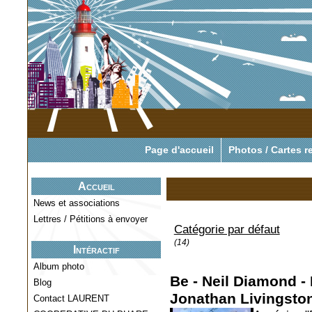
Pour tout savoir o
Page d'accueil
Photos / Cartes r
Accueil
News et associations
Lettres / Pétitions à envoyer
Catégorie par défaut
(14)
Intéractif
Album photo
Be - Neil Diamond -
Blog
Jonathan Livingsto
Contact LAURENT