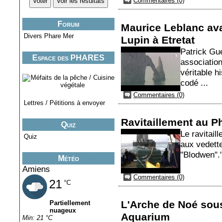
Commentaires (0)
Forum
Maurice Leblanc avai
Divers Phare Mer
Lupin à Etretat
Patrick Gue
Espace des PHARES
association
miniatures..
véritable h
codé ...
Commentaires (0)
Lettres / Pétitions à envoyer
Ravitaillement au 
Quiz
Le ravitail
Quiz
aux vedette
"Blodwen".
Météo
Amiens
Commentaires (0)
21
°C
L'Arche de Noé sous
Partiellement
nuageux
Aquarium
Min: 21 °C