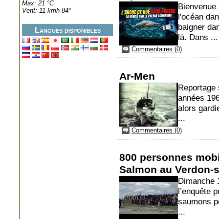
Max: 21 °C
Bienvenue 
Vent: 11 kmh 84°
l'océan da
baigner da
Langues disponibles
là. Dans ...
Commentaires (0)
Ar-Men
Reportage 
années 1960
alors gardi
...
Commentaires (0)
800 personnes mobil
Salmon au Verdon-s
Dimanche 18
l’enquête p
saumons po
...