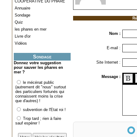
COOPERATIVE DU PHARE
Annuaire
Sondage
Ré
Quiz
les phares en mer
Nom :
Livre d'or
Vidéos
E-mail :
Sondage
Site Internet :
Donnez votre suggestion
pour sauver les phares en
mer ?
Message :
le mécénat public
(autrement dit "nous" surtout
des particuliers fortunés qui
connaissent moins la crise
que d'autres) !
subvention de l'Etat roi !
Trop tard ; rien à faire
sauf espèrer !
Anti-spam