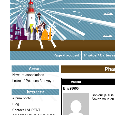
Pour tout savoir o
Page d'accueil
Photos / Cartes r
Pha
Accueil
News et associations
Lettres / Pétitions à envoyer
Auteur
Eric28600
Intéractif
Bonjour je suis
Album photo
Savez-vous ou j
Blog
Contact LAURENT